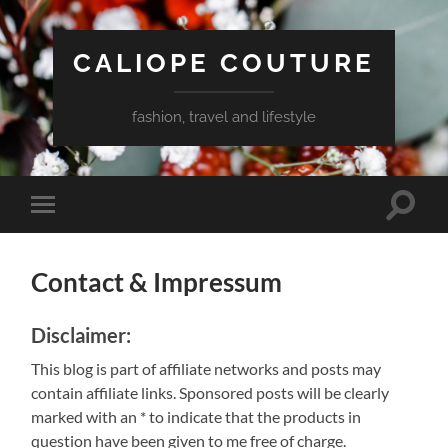
CALIOPE COUTURE
fashion, travel and lifestyle
Toggle
Toggle
search
mobile
field
menu
Contact & Impressum
Disclaimer:
This blog is part of affiliate networks and posts may
contain affiliate links. Sponsored posts will be clearly
marked with an * to indicate that the products in
question have been given to me free of charge.