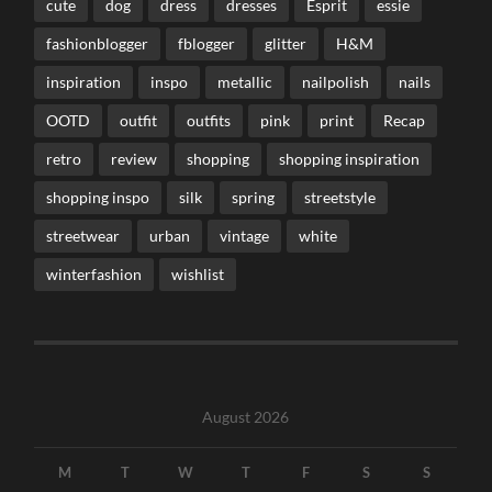
cute
dog
dress
dresses
Esprit
essie
fashionblogger
fblogger
glitter
H&M
inspiration
inspo
metallic
nailpolish
nails
OOTD
outfit
outfits
pink
print
Recap
retro
review
shopping
shopping inspiration
shopping inspo
silk
spring
streetstyle
streetwear
urban
vintage
white
winterfashion
wishlist
August 2026
M
T
W
T
F
S
S