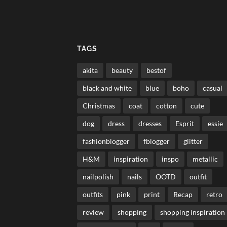
TAGS
akita
beauty
bestof
black and white
blue
boho
casual
Christmas
coat
cotton
cute
dog
dress
dresses
Esprit
essie
fashionblogger
fblogger
glitter
H&M
inspiration
inspo
metallic
nailpolish
nails
OOTD
outfit
outfits
pink
print
Recap
retro
review
shopping
shopping inspiration