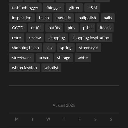
fashionblogger
fblogger
glitter
H&M
inspiration
inspo
metallic
nailpolish
nails
OOTD
outfit
outfits
pink
print
Recap
retro
review
shopping
shopping inspiration
shopping inspo
silk
spring
streetstyle
streetwear
urban
vintage
white
winterfashion
wishlist
August 2026
M
T
W
T
F
S
S