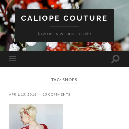
CALIOPE COUTURE
fashion, travel and lifestyle
Toggle
Toggle
search
mobile
field
menu
TAG:
SHOPS
APRIL 15, 2016
/
13 COMMENTS