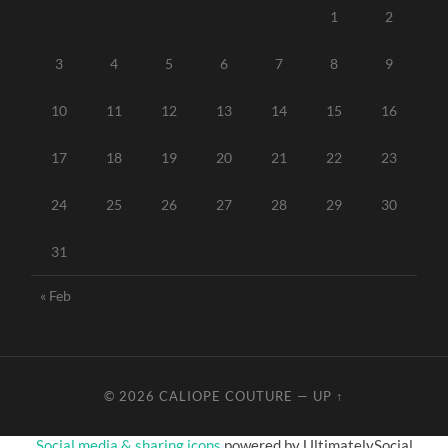
1
2
3
4
5
6
7
8
9
10
11
12
13
14
15
16
17
18
19
20
21
22
23
24
25
26
27
28
29
30
31
« Feb
© 2026
CALIOPE COUTURE
—
UP ↑
Social media & sharing icons
powered by UltimatelySocial