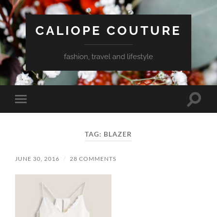
CALIOPE COUTURE
fashion, travel and lifestyle
Toggle
Toggle
search
mobile
field
menu
TAG:
BLAZER
JUNE 30, 2016
/
28 COMMENTS