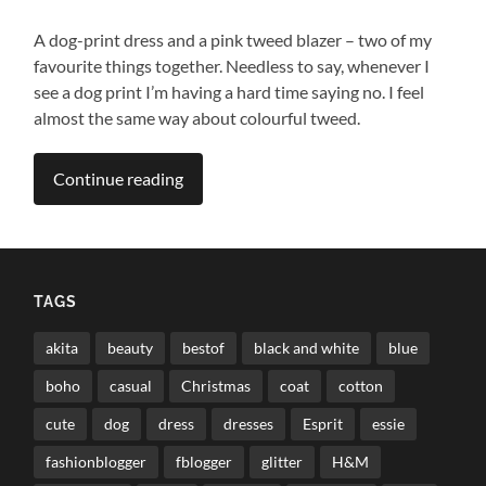
A dog-print dress and a pink tweed blazer – two of my
favourite things together. Needless to say, whenever I
see a dog print I’m having a hard time saying no. I feel
almost the same way about colourful tweed.
Continue reading
TAGS
akita
beauty
bestof
black and white
blue
boho
casual
Christmas
coat
cotton
cute
dog
dress
dresses
Esprit
essie
fashionblogger
fblogger
glitter
H&M