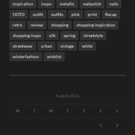
inspiration
inspo
metallic
nailpolish
nails
OOTD
outfit
outfits
pink
print
Recap
retro
review
shopping
shopping inspiration
shopping inspo
silk
spring
streetstyle
streetwear
urban
vintage
white
winterfashion
wishlist
August 2026
M
T
W
T
F
S
S
1
2