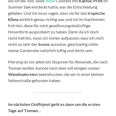
Als ich bei Tom Tailor
diese
Culottes mit
Kaktus-Print
im
Summer Sale entdeckt hatte, war die Entscheidung
gefallen. Und ich muss sagen, dass sie für das
tropische
Klima
wirklich genau richtig war und ich im Nachhinein
froh bin, diese für mich gewöhnungsbedürftige
Hosenform ausprobiert zu haben. Denn da ich doch
recht hell bin, muss ich immer aufpassen, dass ich mich
nicht zu sehr der
Sonne
aussetze, gleichzeitig sollte
meine Garderobe natürlich luftig und leicht sein.
Mersing ist vor allem ein Stopover für Reisende, die nach
Tioman wollen, konnte mich aber mit einigen coolen
Wandmalereien
beeindrucken, die wir in einer kleinen
Seitenstraße gefunden haben.
Im nächsten Outfitpost geht es dann um die ersten
Tage auf Tioman…