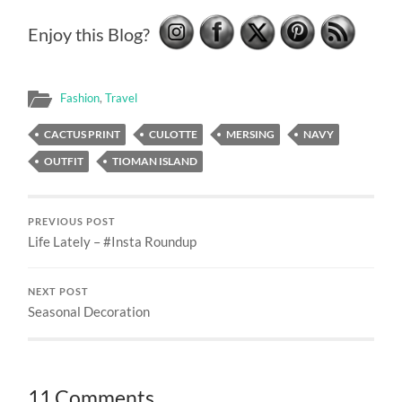
Enjoy this Blog?
Fashion
,
Travel
CACTUS PRINT
CULOTTE
MERSING
NAVY
OUTFIT
TIOMAN ISLAND
PREVIOUS POST
Life Lately – #Insta Roundup
NEXT POST
Seasonal Decoration
11 Comments