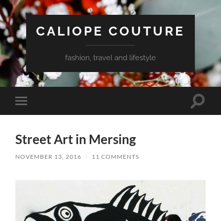
CALIOPE COUTURE
fashion, travel and lifestyle
Toggle
Toggle
search
mobile
field
menu
Street Art in Mersing
NOVEMBER 13, 2016
/
11 COMMENTS