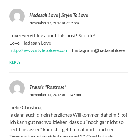
Hadasah Love | Style To Love
November 15, 2016 at 7:12 pm
Love everything about this post! So cute!
Love, Hadasah Love
http://www.styletolove.com
| Instagram @hadasahlove
REPLY
Traude "Rostrose"
November 15, 2016 at 11:37 pm
Liebe Christina,
ja dann auch dir ein herzliches Willkommen daheim!!! :o)
Ich kann gut nachvollziehen, dass du “noch gar nicht so
recht loslassen” kannst – geht mir ähnlich, und der
Temperaturunterschied von rund 30 Grad tut sein