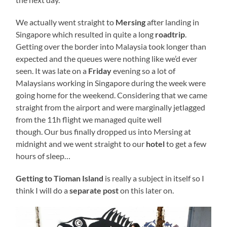
We actually went straight to
Mersing
after landing in
Singapore which resulted in quite a long
roadtrip
.
Getting over the border into Malaysia took longer than
expected and the queues were nothing like we’d ever
seen. It was late on a
Friday
evening so a lot of
Malaysians working in Singapore during the week were
going home for the weekend. Considering that we came
straight from the airport and were marginally jetlagged
from the 11h flight we managed quite well
though. Our bus finally dropped us into Mersing at
midnight and we went straight to our
hotel
to get a few
hours of sleep…
Getting to
Tioman Island
is really a subject in itself so I
think I will do a
separate post
on this later on.