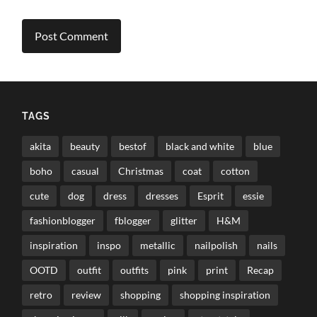
TAGS
akita
beauty
bestof
black and white
blue
boho
casual
Christmas
coat
cotton
cute
dog
dress
dresses
Esprit
essie
fashionblogger
fblogger
glitter
H&M
inspiration
inspo
metallic
nailpolish
nails
OOTD
outfit
outfits
pink
print
Recap
retro
review
shopping
shopping inspiration