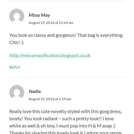
Missy May
August 19, 2016 at 12:24 am
You look so classy and gorgeous! That bag is everything.
Chic! :)
http://missymayification.blogspot.co.uk
REPLY
Nadia
August 19, 2016 at 1:19 am
Really love this cute novelty styled with this gorg dress,
lovely! You look radiant – such a pretty look!! I love
white as well & oh boy, I must pop into H & M asap ;)
Thanks for sharing this lovely look & I adore your sense