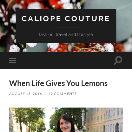
CALIOPE COUTURE
fashion, travel and lifestyle
Toggle
Toggle
search
mobile
field
menu
When Life Gives You Lemons
AUGUST 16, 2016
/
42 COMMENTS