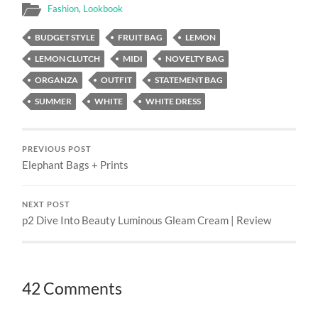
Fashion
,
Lookbook
BUDGET STYLE
FRUIT BAG
LEMON
LEMON CLUTCH
MIDI
NOVELTY BAG
ORGANZA
OUTFIT
STATEMENT BAG
SUMMER
WHITE
WHITE DRESS
PREVIOUS POST
Elephant Bags + Prints
NEXT POST
p2 Dive Into Beauty Luminous Gleam Cream | Review
42 Comments