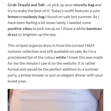
Grab Tequila and Salt
…or pick up your
novelty bag
and
try to make the best of it! Today’s outfit features a cute
lemon crossbody bag
I found on sale last summer. As I
have been feeling a bit down lately I needed some
positive vibes
to pick me up so I chose a white
bandeau
dress
to brighten up the day.
This striped organza dress is from the current H&M
summer collection and still available on sale. As I’m a
proclaimed fan of the colour
white
I knew this was made
for me the minute I saw it on the website. It is rather
formal and would be the perfect addition to a summer
party, a bridal shower or just an elegant dinner with your
loved ones.