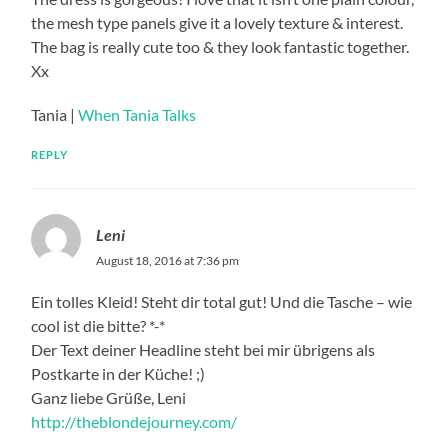
the mesh type panels give it a lovely texture & interest.
The bag is really cute too & they look fantastic together.
Xx
Tania |
When Tania Talks
REPLY
Leni
August 18, 2016 at 7:36 pm
Ein tolles Kleid! Steht dir total gut! Und die Tasche – wie
cool ist die bitte? *-*
Der Text deiner Headline steht bei mir übrigens als
Postkarte in der Küche! ;)
Ganz liebe Grüße, Leni
http://theblondejourney.com/