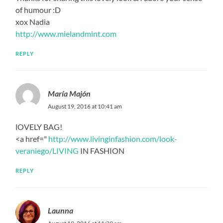
of humour :D
xox Nadia
http://www.mielandmint.com
REPLY
María Majón
August 19, 2016 at 10:41 am
lOVELY BAG!
<a href="
http://www.livinginfashion.com/look-
veraniego/LIVING
IN FASHION
REPLY
Launna