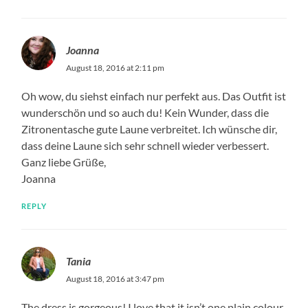
Joanna
August 18, 2016 at 2:11 pm
Oh wow, du siehst einfach nur perfekt aus. Das Outfit ist
wunderschön und so auch du! Kein Wunder, dass die
Zitronentasche gute Laune verbreitet. Ich wünsche dir,
dass deine Laune sich sehr schnell wieder verbessert.
Ganz liebe Grüße,
Joanna
REPLY
Tania
August 18, 2016 at 3:47 pm
The dress is gorgeous! I love that it isn’t one plain colour,