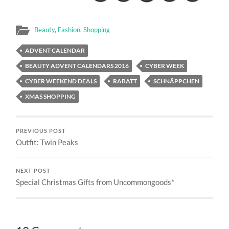
Beauty
,
Fashion
,
Shopping
ADVENT CALENDAR
BEAUTY ADVENT CALENDARS 2016
CYBER WEEK
CYBER WEEKEND DEALS
RABATT
SCHNÄPPCHEN
XMAS SHOPPING
PREVIOUS POST
Outfit: Twin Peaks
NEXT POST
Special Christmas Gifts from Uncommongoods*