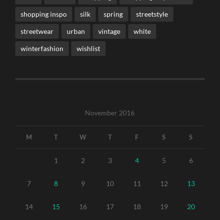
shopping inspo
silk
spring
streetstyle
streetwear
urban
vintage
white
winterfashion
wishlist
November 2016
M
T
W
T
F
S
S
1
2
3
4
5
6
7
8
9
10
11
12
13
14
15
16
17
18
19
20