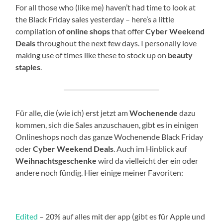
For all those who (like me) haven’t had time to look at
the Black Friday sales yesterday – here’s a little
compilation of
online shops
that offer
Cyber Weekend
Deals
throughout the next few days. I personally love
making use of times like these to stock up on
beauty
staples
.
Für alle, die (wie ich) erst jetzt am
Wochenende
dazu
kommen, sich die Sales anzuschauen, gibt es in einigen
Onlineshops noch das ganze Wochenende Black Friday
oder
Cyber Weekend Deals
. Auch im Hinblick auf
Weihnachtsgeschenke
wird da vielleicht der ein oder
andere noch fündig. Hier einige meiner Favoriten:
Edited
– 20% auf alles mit der app (gibt es für Apple und