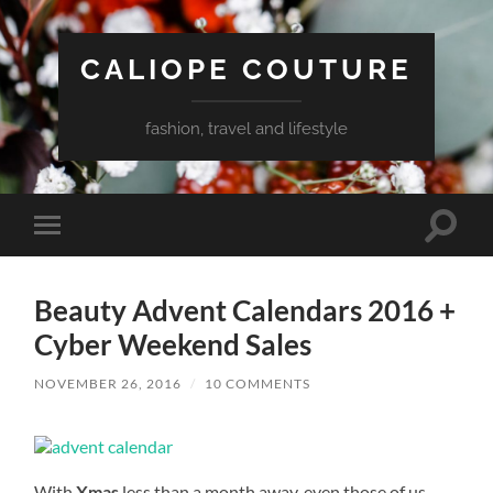
CALIOPE COUTURE
fashion, travel and lifestyle
Toggle
Toggle
search
mobile
field
menu
Beauty Advent Calendars 2016 +
Cyber Weekend Sales
NOVEMBER 26, 2016
/
10 COMMENTS
With
Xmas
less than a month away, even those of us