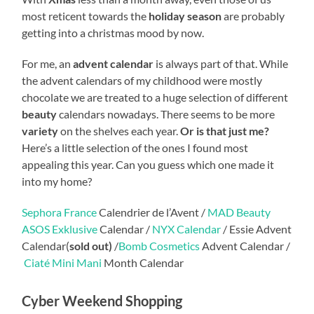
most reticent towards the
holiday season
are probably
getting into a christmas mood by now.
For me, an
advent calendar
is always part of that. While
the advent calendars of my childhood were mostly
chocolate we are treated to a huge selection of different
beauty
calendars nowadays. There seems to be more
variety
on the shelves each year.
Or is that just me?
Here’s a little selection of the ones I found most
appealing this year. Can you guess which one made it
into my home?
Sephora France
Calendrier de l’Avent /
MAD Beauty
ASOS Exklusive
Calendar /
NYX Calendar
/ Essie Advent
Calendar(
sold out)
/
Bomb Cosmetics
Advent Calendar /
Ciaté Mini Mani
Month Calendar
Cyber Weekend Shopping