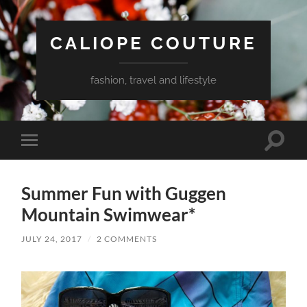
CALIOPE COUTURE
fashion, travel and lifestyle
Toggle
Toggle
search
mobile
field
menu
Summer Fun with Guggen
Mountain Swimwear*
JULY 24, 2017
/
2 COMMENTS