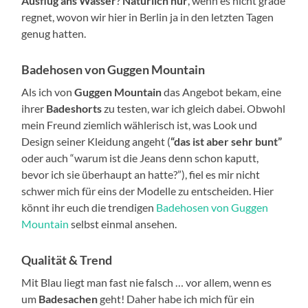
Ausflug ans Wasser
?
Natürlich nur
, wenn es nicht grade
regnet, wovon wir hier in Berlin ja in den letzten Tagen
genug hatten.
Badehosen von Guggen Mountain
Als ich von
Guggen Mountain
das Angebot bekam, eine
ihrer
Badeshorts
zu testen, war ich gleich dabei. Obwohl
mein Freund ziemlich wählerisch ist, was Look und
Design seiner Kleidung angeht (
“das ist aber sehr bunt”
oder auch “warum ist die Jeans denn schon kaputt,
bevor ich sie überhaupt an hatte?”), fiel es mir nicht
schwer mich für eins der Modelle zu entscheiden. Hier
könnt ihr euch die trendigen
Badehosen von Guggen
Mountain
selbst einmal ansehen.
Qualität & Trend
Mit Blau liegt man fast nie falsch … vor allem, wenn es
um
Badesachen
geht! Daher habe ich mich für ein