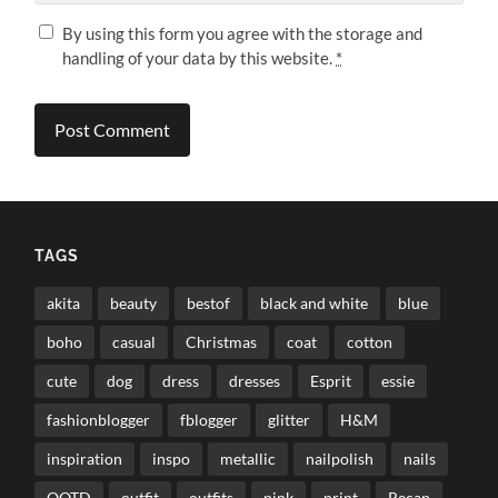
By using this form you agree with the storage and
handling of your data by this website.
*
TAGS
akita
beauty
bestof
black and white
blue
boho
casual
Christmas
coat
cotton
cute
dog
dress
dresses
Esprit
essie
fashionblogger
fblogger
glitter
H&M
inspiration
inspo
metallic
nailpolish
nails
OOTD
outfit
outfits
pink
print
Recap