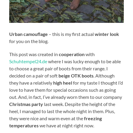
Urban camouflage
– this is my first actual
winter look
for you on the blog.
This post was created in
cooperation
with
Schuhtempel24.de
where I was lucky enough to be able
to choose a great pair of boots from their range. I
decided on a pair of soft
beige OTK boots
. Although
they have a relatively
high heel
for my taste I thought I’d
love to have them for special occasions such as going
out. And, in fact, I’ve already worn them to our company
Christmas party
last week. Despite the height of the
heel, I managed to last the whole night in them. Plus,
they were nice and warm even at the
freezing
temperatures
we have at night right now.