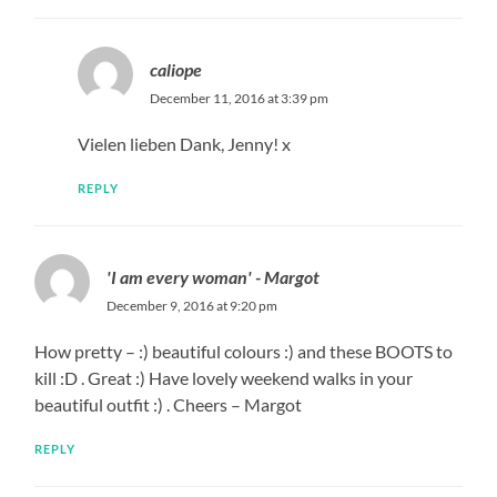
caliope
December 11, 2016 at 3:39 pm
Vielen lieben Dank, Jenny! x
REPLY
'I am every woman' - Margot
December 9, 2016 at 9:20 pm
How pretty – :) beautiful colours :) and these BOOTS to
kill :D . Great :) Have lovely weekend walks in your
beautiful outfit :) . Cheers – Margot
REPLY