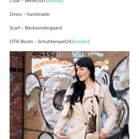
Coat – Benetton (
similar
)
Dress – handmade
Scarf – Becksondergaard
OTK Boots – Schuhtempel24 (
similar
)