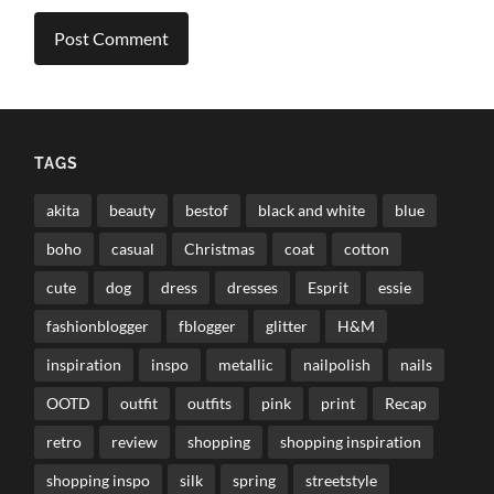
TAGS
akita
beauty
bestof
black and white
blue
boho
casual
Christmas
coat
cotton
cute
dog
dress
dresses
Esprit
essie
fashionblogger
fblogger
glitter
H&M
inspiration
inspo
metallic
nailpolish
nails
OOTD
outfit
outfits
pink
print
Recap
retro
review
shopping
shopping inspiration
shopping inspo
silk
spring
streetstyle