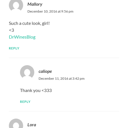
Mallory
December 10, 2016 at 9:56 pm
Such a cute look, girl!
<3
DrWinesBlog
REPLY
caliope
December 11, 2016 at 3:42 pm
Thank you <333
REPLY
Lora