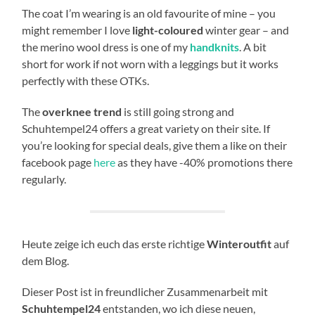
The coat I’m wearing is an old favourite of mine – you
might remember I love
light-coloured
winter gear – and
the merino wool dress is one of my
handknits
. A bit
short for work if not worn with a leggings but it works
perfectly with these OTKs.
The
overknee trend
is still going strong and
Schuhtempel24 offers a great variety on their site. If
you’re looking for special deals, give them a like on their
facebook page
here
as they have -40% promotions there
regularly.
Heute zeige ich euch das erste richtige
Winteroutfit
auf
dem Blog.
Dieser Post ist in freundlicher Zusammenarbeit mit
Schuhtempel24
entstanden, wo ich diese neuen,