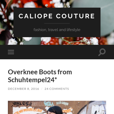
CALIOPE COUTURE
fashion, travel and lifestyle
Toggle
Toggle
search
mobile
field
menu
Overknee Boots from
Schuhtempel24*
DECEMBER 8, 2016
/
24 COMMENTS