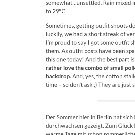
somewhat…unsettled. Rain mixed i
to 29°C.
Sometimes, getting outfit shoots done
luckily, we had a short streak of
I’m proud to say I got some outfit 
them. As outfit posts have been spar
this one today! And the best part is 
rather love the combo of small polk
backdrop.
And, yes, the cotton sta
time – so don’t ask ;) They are just s
Der Sommer hier in Berlin hat sich
durchwachsen gezeigt. Zum Glück h
warme Tage mit schon sommerlichen