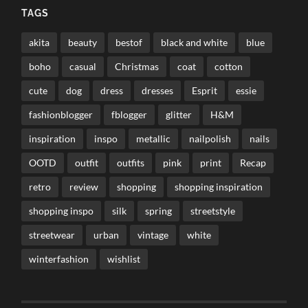
TAGS
akita
beauty
bestof
black and white
blue
boho
casual
Christmas
coat
cotton
cute
dog
dress
dresses
Esprit
essie
fashionblogger
fblogger
glitter
H&M
inspiration
inspo
metallic
nailpolish
nails
OOTD
outfit
outfits
pink
print
Recap
retro
review
shopping
shopping inspiration
shopping inspo
silk
spring
streetstyle
streetwear
urban
vintage
white
winterfashion
wishlist