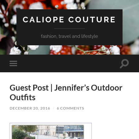
CALIOPE COUTURE
fashion, travel and lifestyle
Toggle
Toggle
search
mobile
field
menu
Guest Post | Jennifer’s Outdoor
Outfits
DECEMBER 20, 2016
/
6 COMMENTS