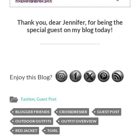
Thank you, dear Jennifer, for being the
special guest on my blog today!
Enjoy this Blog?
Fashion
,
Guest Post
BLOGGER FRIENDS
CROSSDRESSER
GUEST POST
OUTDOOR OUTFITS
OUTFIT OVERVIEW
RED JACKET
TGIRL