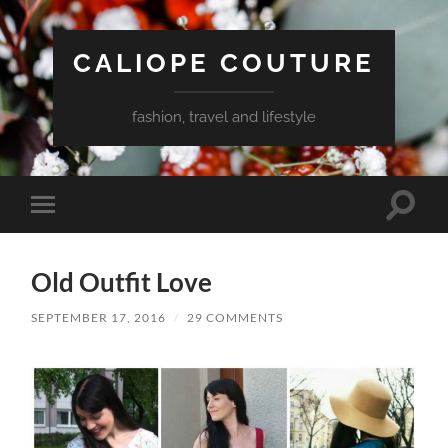
CALIOPE COUTURE
fashion, travel and lifestyle
Toggle
Toggle
search
mobile
field
menu
Old Outfit Love
SEPTEMBER 17, 2016
/
29 COMMENTS