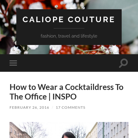
CALIOPE COUTURE
fashion, travel and lifestyle
Toggle
Toggle
search
mobile
field
menu
How to Wear a Cocktaildress To
The Office | INSPO
FEBRUARY 26, 2016
/
17 COMMENTS