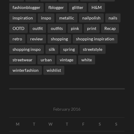
fashionblogger
fblogger
glitter
H&M
inspiration
inspo
metallic
nailpolish
nails
OOTD
outfit
outfits
pink
print
Recap
retro
review
shopping
shopping inspiration
shopping inspo
silk
spring
streetstyle
streetwear
urban
vintage
white
winterfashion
wishlist
February 2016
M
T
W
T
F
S
S