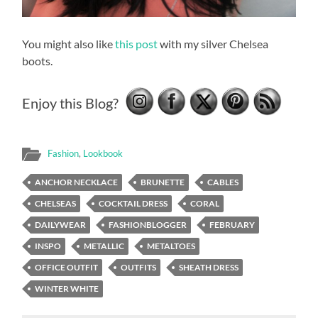
You might also like
this post
with my silver Chelsea
boots.
Enjoy this Blog?
Fashion
,
Lookbook
ANCHOR NECKLACE
BRUNETTE
CABLES
CHELSEAS
COCKTAIL DRESS
CORAL
DAILYWEAR
FASHIONBLOGGER
FEBRUARY
INSPO
METALLIC
METALTOES
OFFICE OUTFIT
OUTFITS
SHEATH DRESS
WINTER WHITE