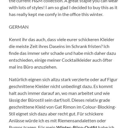
the current H&M collection. A great staple you can wear
with lots of styles! I am so glad I decided to buy this as it
has really kept me comfy in the office this winter.
GERMAN
Kennt ihr das auch, dass viele eurer schickeren Kleider
die meiste Zeit ihres Daseins im Schrank fristen? Ich
finde das immer sehr schade und habe mich daher dazu
entschieden, einige meiner Cocktailkleider auch öfter
mal ins Büro anzuziehen.
Natürlich eignen sich allzu stark verzierte oder auf Figur
geschnittene Kleider nicht unbedingt dazu. Es kommt
halt auch immer darauf an, wo man arbeitet und wie
lässig der Bürostil sein darf/soll. Dieses relativ grade
geschnittene Kleid von Gat Rimon im Colour-Blocking-
Stil eignet sich dazu aber recht gut. Für schickere
Anlässe würde ich es mit Riemensandaletten oder
Pumps tragen. Für mein
Winter-Büro-Outfit
habe ich